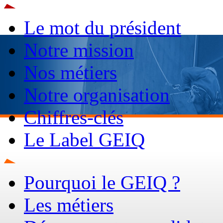
Le mot du président
Notre mission
Nos métiers
Notre organisation
Chiffres-clés
Le Label GEIQ
Pourquoi le GEIQ ?
Les métiers