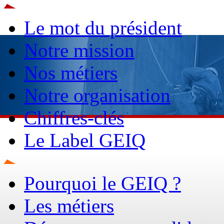
Le mot du président
Notre mission
Nos métiers
Notre organisation
Chiffres-clés
Le Label GEIQ
Pourquoi le GEIQ ?
Les métiers