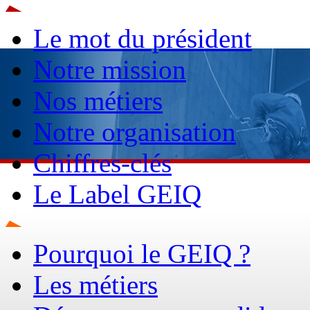
Le mot du président
Notre mission
Nos métiers
Notre organisation
Chiffres-clés
Le Label GEIQ
Pourquoi le GEIQ ?
Les métiers