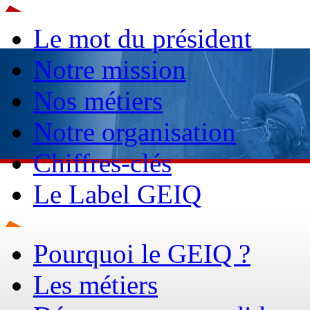
Le mot du président
Notre mission
Nos métiers
Notre organisation
Chiffres-clés
Le Label GEIQ
Pourquoi le GEIQ ?
Les métiers